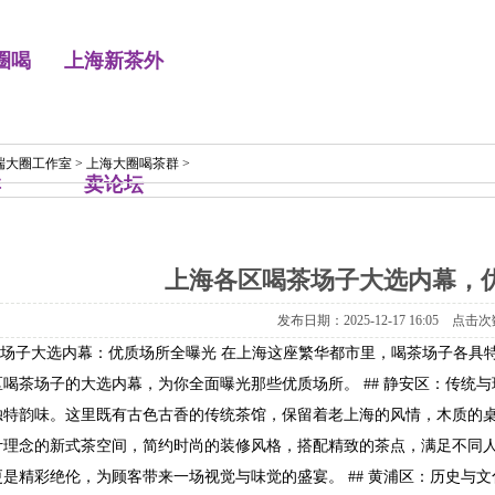
圈喝
上海新茶外
端大圈工作室
>
上海大圈喝茶群
>
群
卖论坛
上海各区喝茶场子大选内幕，
发布日期：2025-12-17 16:05 点击次
茶场子大选内幕：优质场所全曝光 在上海这座繁华都市里，喝茶场子各具
喝茶场子的大选内幕，为你全面曝光那些优质场所。 ## 静安区：传统
独特韵味。这里既有古色古香的传统茶馆，保留着老上海的风情，木质的
计理念的新式茶空间，简约时尚的装修风格，搭配精致的茶点，满足不同人
是精彩绝伦，为顾客带来一场视觉与味觉的盛宴。 ## 黄浦区：历史与