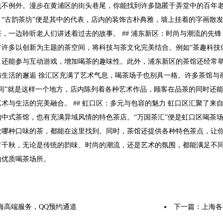
也不例外。漫步在黄浦区的街头巷尾，你能找到许多隐匿于弄堂中的百年
。“古韵茶坊”便是其中的代表，店内的装饰古朴典雅，墙上挂着的字画散
，一边聆听老人们讲述着过去的故事。 ## 浦东新区：时尚与潮流的先
有许多以创新为主题的茶空间，将科技与茶文化完美结合。例如“茶趣科技
，还能参与互动游戏，增加喝茶的趣味性。此外，浦东新区的茶馆还经常举
与生活的邂逅 徐汇区充满了艺术气息，喝茶场子也别具一格。许多茶馆与
空间”就是这样一个地方，店内陈列着各种艺术作品，顾客在品茶的同时还
术与生活的完美融合。 ## 虹口区：多元与包容的魅力 虹口区汇聚了
的中式茶馆，也有充满异域风情的特色茶店。“万国茶汇”便是虹口区喝茶
欢哪种口味的茶，都能在这里找到。同时，茶馆还提供各种特色茶点，让你
有千秋，无论是传统的韵味、时尚的潮流，还是艺术的氛围，都能满足不
的优质喝茶场所。
海高端服务，QQ预约通道
下一篇：
上海各