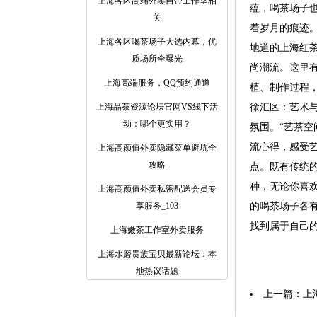
上海各区高端外卖自带工作室相
蕴，喝茶场子
关
着岁月的痕迹
上海各区喝茶场子大选内幕，优
地道的上海红茶
质场所全曝光
尚潮流。这里
上海高端服务，QQ预约通道
植、制作过程
上海品茶资源论坛官网VS线下活
徐汇区：艺术
动：哪个更实用？
氛围。“艺茶
流心得，感受艺
上海高颜值外卖隐藏菜单避坑全
攻略
点。既有传统
种，无论你喜
上海高颜值外卖私密配送会员专
享服务_103
的喝茶场子各
找到属于自己
上海嫩茶工作室外卖服务
上海水磨贵族宝贝最新论坛：本
地热议话题
上一篇：
上