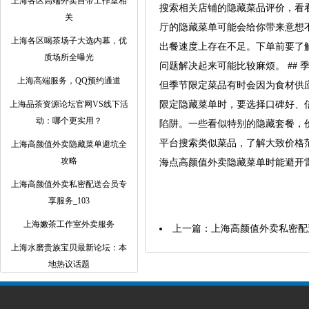
上海各区高端外卖自带工作室相
搜索相关店铺的隐藏菜品评价，看看
关
厅的隐藏菜单可能会给你带来意想
上海各区喝茶场子大选内幕，优
出餐速度上存在不足。下单前要了
质场所全曝光
问题解决起来可能比较麻烦。 ##
上海高端服务，QQ预约通道
但季节限定菜品有时会因为食材供
上海品茶资源论坛官网VS线下活
限定隐藏菜单时，要选择口碑好、信
动：哪个更实用？
陷阱。一些看似特别的隐藏套餐，
平台搜索类似菜品，了解大致价格
上海高颜值外卖隐藏菜单避坑全
攻略
海点高颜值外卖隐藏菜单时能避开
上海高颜值外卖私密配送会员专
享服务_103
上海嫩茶工作室外卖服务
上一篇：
上海高颜值外卖私密配送
上海水磨贵族宝贝最新论坛：本
地热议话题